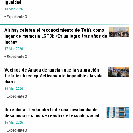
igualdad
18
Mar
2026
Expediente X
Altihay celebra el reconocimiento de Tefía como
lugar de memoria LGTBI: «Es un logro tras años de
lucha»
17
Mar
2026
Expediente X
Vecinos de Anaga denuncian que la saturación
turística hace «prácticamente imposible» la vida
diaria
16
Mar
2026
Expediente X
Derecho al Techo alerta de una «avalancha de
desahucios» si no se reactiva el escudo social
16
Mar
2026
Expediente X