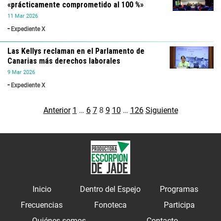
«prácticamente comprometido al 100 %»
11
Mar
2026
Expediente X
Las Kellys reclaman en el Parlamento de
Canarias más derechos laborales
9
Mar
2026
Expediente X
Anterior
1
…
6
7
8
9
10
…
126
Siguiente
Inicio
Dentro del Espejo
Programas
Frecuencias
Fonoteca
Participa
Quiénes somos
Contacto