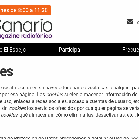
rnes de 8:00 a 11:30
e El Espejo
Participa
Frecue
ies
e se almacena en su navegador cuando visita casi cualquier pág
r por esa página. Las
cookies
suelen almacenar información de c
 uso, enlaces a redes sociales, acceso a cuentas de usuario, etc
, sin
cookies
los servicios ofrecidos por cualquier página se ve
s
cookies
, qué almacenan, cómo eliminarlas, desactivarlas, etc.,
l
ñola de Protección de Datos procedemos a detallar el uso de
coo