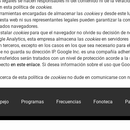
 legales se hacen responsables ni del contenido ni de la veraci
n esta política de
cookies
.
rramientas encargadas de almacenar las
cookies
y desde este l
esta web ni sus representantes legales pueden garantizar la cor
nados navegadores.
nstalar
cookies
para que el navegador no olvide su decisión de 
le Analytics, esta empresa almacena las
cookies
en servidores
terceros, excepto en los casos en los que sea necesario para e
le no guarda su dirección IP. Google Inc. es una compañía adhe
ansferidos serán tratados con un nivel de protección acorde a l
specto
en este enlace
. Si desea información sobre el uso que Goo
cerca de esta política de
cookies
no dude en comunicarse con nos
spejo
Programas
Frecuencias
Fonoteca
Pa
Política y Privacidad
Política de cookies