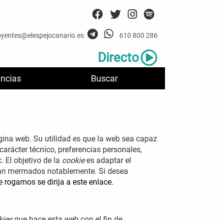
oyentes@elespejocanario.es
610 800 286
Directo
ncias
Buscar
ina web. Su utilidad es que la web sea capaz
arácter técnico, preferencias personales,
. El objetivo de la
cookie
es adaptar el
rían mermados notablemente. Si desea
e rogamos se dirija a este enlace.
kies
que hace esta web con el fin de