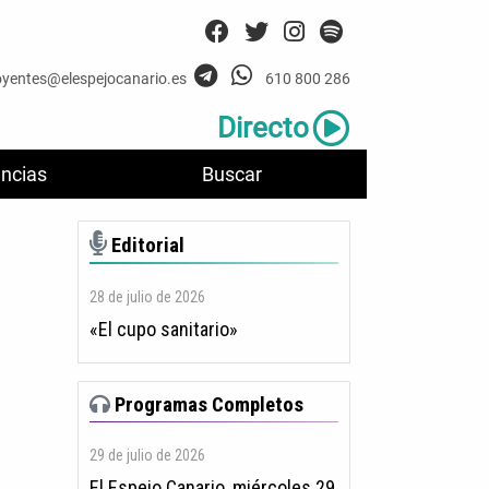
oyentes@elespejocanario.es
610 800 286
Directo
ncias
Buscar
Editorial
28 de julio de 2026
«El cupo sanitario»
Programas Completos
29 de julio de 2026
El Espejo Canario, miércoles 29