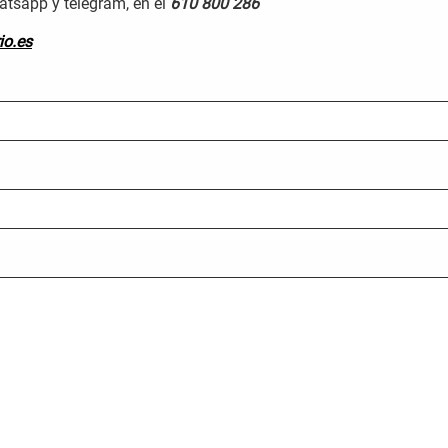
tsapp y telegram, en el
610 800 286
io.es