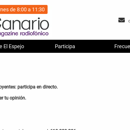
rnes de 8:00 a 11:30
e El Espejo
Participa
Frecue
yentes: participa en directo.
r tu opinión.