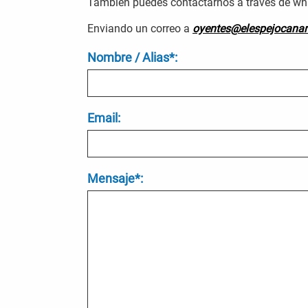
También puedes contactarnos a través de wha
Enviando un correo a
oyentes@elespejocanar
Nombre / Alias*:
Email:
Mensaje*: