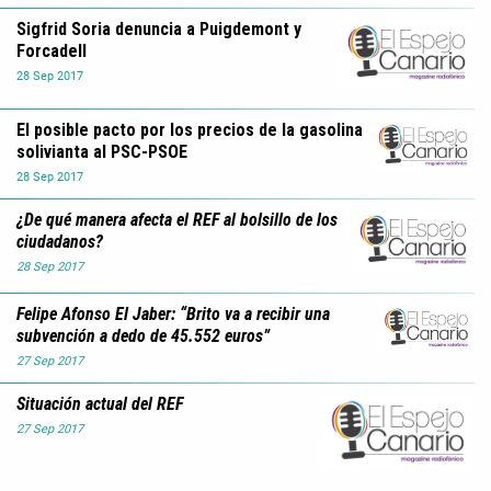
Sigfrid Soria denuncia a Puigdemont y
Forcadell
28
Sep
2017
El posible pacto por los precios de la gasolina
solivianta al PSC-PSOE
28
Sep
2017
¿De qué manera afecta el REF al bolsillo de los
ciudadanos?
28
Sep
2017
Felipe Afonso El Jaber: “Brito va a recibir una
subvención a dedo de 45.552 euros”
27
Sep
2017
Situación actual del REF
27
Sep
2017