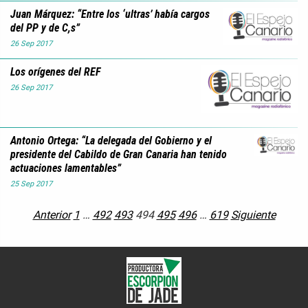
Juan Márquez: “Entre los ‘ultras’ había cargos
del PP y de C,s”
26
Sep
2017
Los orígenes del REF
26
Sep
2017
Antonio Ortega: “La delegada del Gobierno y el
presidente del Cabildo de Gran Canaria han tenido
actuaciones lamentables”
25
Sep
2017
Anterior
1
…
492
493
494
495
496
…
619
Siguiente