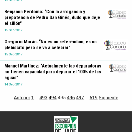
15
Sep
2017
Benjamín Perdomo: “Con la arrogancia y
prepotencia de Pedro San Ginés, dudo que deje
el sillón”
15
Sep
2017
Gregorio Morán: “No es un referéndum, es un
plebiscito pero se va a celebrar”
15
Sep
2017
Manuel Martínez: “Actualmente las depuradoras
no tienen capacidad para depurar el 100% de las
aguas”
14
Sep
2017
Anterior
1
…
493
494
495
496
497
…
619
Siguiente