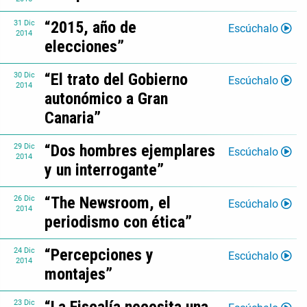
“2015, año de
31
Dic
Escúchalo
2014
elecciones”
“El trato del Gobierno
30
Dic
Escúchalo
2014
autonómico a Gran
Canaria”
“Dos hombres ejemplares
29
Dic
Escúchalo
2014
y un interrogante”
“The Newsroom, el
26
Dic
Escúchalo
2014
periodismo con ética”
“Percepciones y
24
Dic
Escúchalo
2014
montajes”
23
Dic