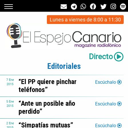
Lunes a viernes de 8:00 a 11:30
Directo
Editoriales
“El PP quiere pinchar
7
Ene
Escúchalo
2015
teléfonos”
“Ante un posible año
5
Ene
Escúchalo
2015
perdido”
“Simpatías mutuas”
2
Ene
Escúchalo
2015