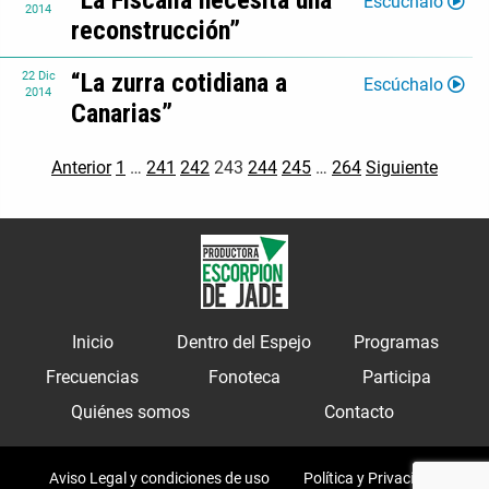
“La Fiscalía necesita una
Escúchalo
2014
reconstrucción”
“La zurra cotidiana a
22
Dic
Escúchalo
2014
Canarias”
Anterior
1
…
241
242
243
244
245
…
264
Siguiente
Inicio
Dentro del Espejo
Programas
Frecuencias
Fonoteca
Participa
Quiénes somos
Contacto
Aviso Legal y condiciones de uso
Política y Privacidad