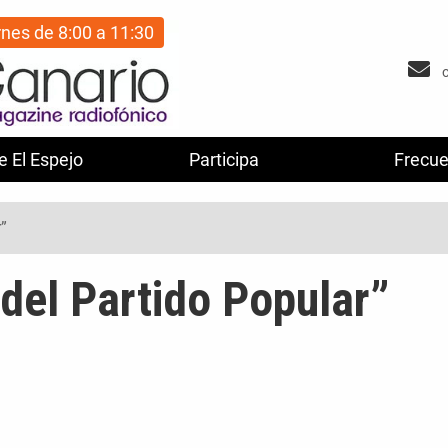
rnes de 8:00 a 11:30
e El Espejo
Participa
Frecue
”
del Partido Popular”