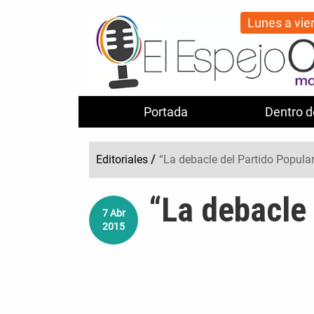
Lunes a vie
Portada
Dentro d
Editoriales
/
“La debacle del Partido Popular
“La debacle 
7
Abr
2015