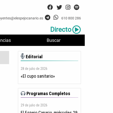
oyentes@elespejocanario.es
610 800 286
Directo
ncias
Buscar
Editorial
28 de julio de 2026
«El cupo sanitario»
Programas Completos
29 de julio de 2026
El Espejo Canario, miércoles 29