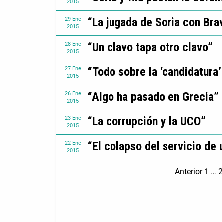
2015
“La jugada de Soria con Bra
29
Ene
2015
“Un clavo tapa otro clavo”
28
Ene
2015
“Todo sobre la ‘candidatura
27
Ene
2015
“Algo ha pasado en Grecia”
26
Ene
2015
“La corrupción y la UCO”
23
Ene
2015
“El colapso del servicio de
22
Ene
2015
Anterior
1
…