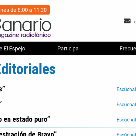
rnes de 8:00 a 11:30
e El Espejo
Participa
Frecue
ditoriales
s”
Escúcha
”
Escúcha
o en estado puro”
Escúcha
nestración de Bravo”
Escúcha