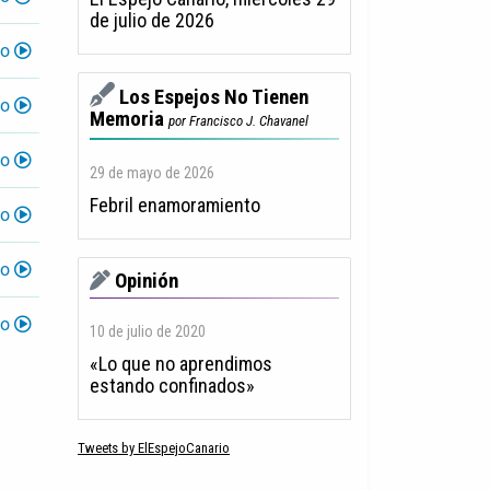
de julio de 2026
lo
Los Espejos No Tienen
lo
Memoria
por Francisco J. Chavanel
lo
29 de mayo de 2026
Febril enamoramiento
lo
lo
Opinión
lo
10 de julio de 2020
«Lo que no aprendimos
estando confinados»
Tweets by ElEspejoCanario