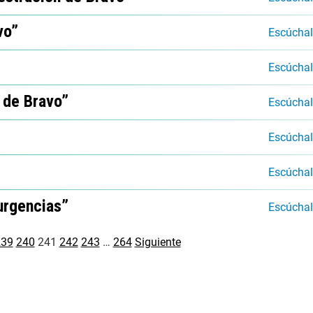
vo”
Escúcha
Escúcha
’ de Bravo”
Escúcha
Escúcha
Escúcha
 urgencias”
Escúcha
239
240
241
242
243
…
264
Siguiente