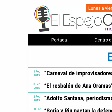
Lunes a vie
Portada
Dentro d
E
“Carnaval de improvisadore
4
Feb
2015
“El resbalón de Ana Oramas
3
Feb
2015
“Adolfo Santana, periodism
2
Feb
2015
“Soria y Riu pactan la defe
30
Ene