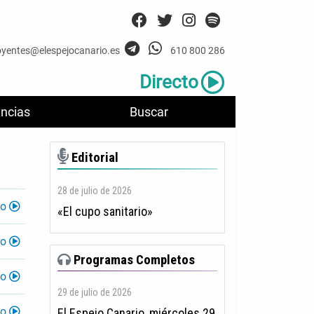
oyentes@elespejocanario.es
610 800 286
Directo
ncias
Buscar
Editorial
28 de julio de 2026
lo
«El cupo sanitario»
lo
Programas Completos
lo
29 de julio de 2026
lo
El Espejo Canario, miércoles 29