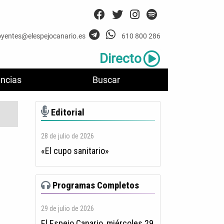
oyentes@elespejocanario.es
610 800 286
Directo
ncias
Buscar
Editorial
28 de julio de 2026
«El cupo sanitario»
Programas Completos
29 de julio de 2026
El Espejo Canario, miércoles 29