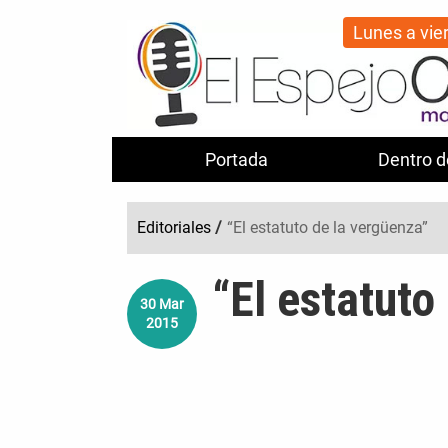
Lunes a vie
Portada
Dentro d
Editoriales
/
“El estatuto de la vergüenza”
“El estatuto
30
Mar
2015