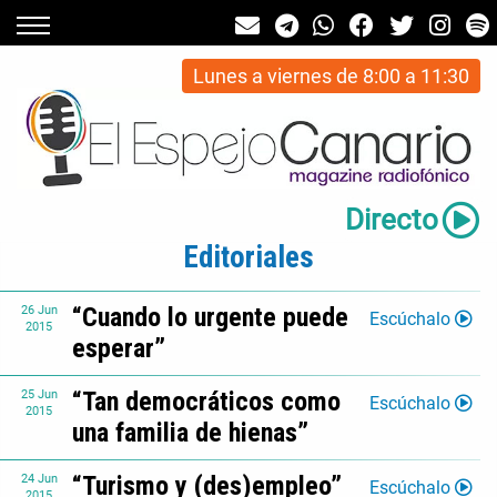
Lunes a viernes de 8:00 a 11:30
Directo
Editoriales
“Cuando lo urgente puede
26
Jun
Escúchalo
2015
esperar”
“Tan democráticos como
25
Jun
Escúchalo
2015
una familia de hienas”
“Turismo y (des)empleo”
24
Jun
Escúchalo
2015