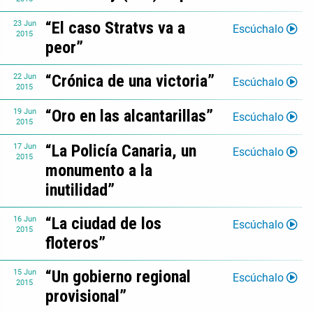
“El caso Stratvs va a
23
Jun
Escúchalo
2015
peor”
“Crónica de una victoria”
22
Jun
Escúchalo
2015
“Oro en las alcantarillas”
19
Jun
Escúchalo
2015
“La Policía Canaria, un
17
Jun
Escúchalo
2015
monumento a la
inutilidad”
“La ciudad de los
16
Jun
Escúchalo
2015
floteros”
“Un gobierno regional
15
Jun
Escúchalo
2015
provisional”