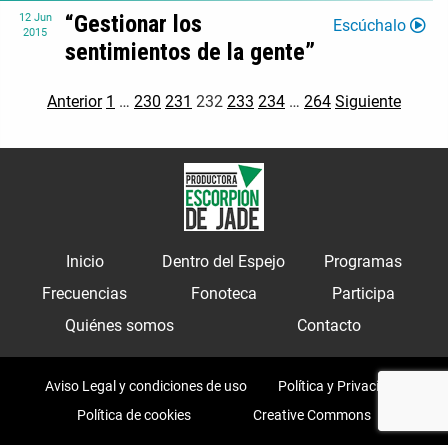
“Gestionar los
12
Jun
Escúchalo
2015
sentimientos de la gente”
Anterior
1
…
230
231
232
233
234
…
264
Siguiente
Inicio
Dentro del Espejo
Programas
Frecuencias
Fonoteca
Participa
Quiénes somos
Contacto
Aviso Legal y condiciones de uso
Política y Privacidad
Política de cookies
Creative Commons