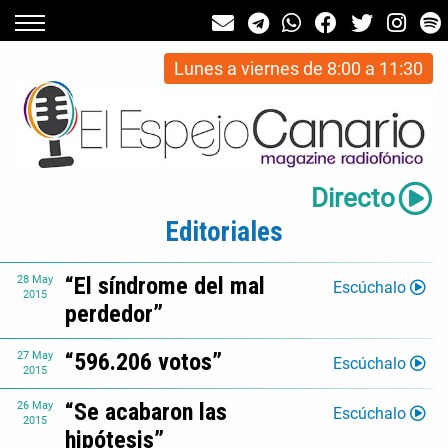
Lunes a viernes de 8:00 a 11:30
Directo
Editoriales
“El síndrome del mal
28
May
Escúchalo
2015
perdedor”
“596.206 votos”
27
May
Escúchalo
2015
“Se acabaron las
26
May
Escúchalo
2015
hipótesis”