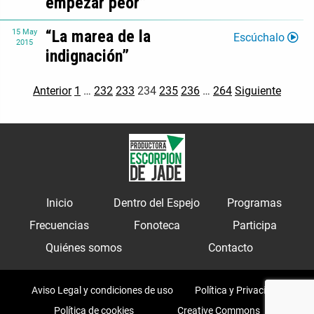
empezar peor”
“La marea de la
15
May
Escúchalo
2015
indignación”
Anterior
1
…
232
233
234
235
236
…
264
Siguiente
Inicio
Dentro del Espejo
Programas
Frecuencias
Fonoteca
Participa
Quiénes somos
Contacto
Aviso Legal y condiciones de uso
Política y Privacidad
Política de cookies
Creative Commons