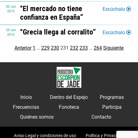
“El mercado no tiene
30
Jun
Escúchalo
2015
confianza en España”
“Grecia llega al corralito”
29
Jun
Escúchalo
2015
Anterior
1
…
229
230
231
232
233
…
264
Siguiente
Inicio
Dentro del Espejo
Programas
Frecuencias
Fonoteca
Participa
Quiénes somos
Contacto
Aviso Legal y condiciones de uso
Política y Privacidad