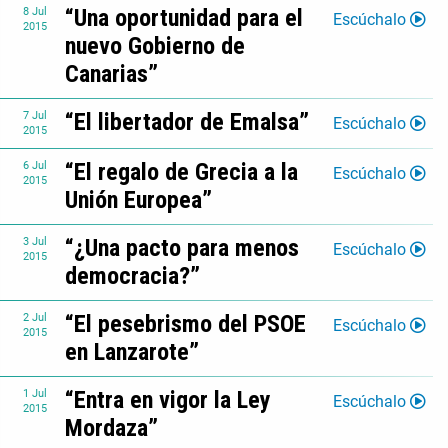
“Una oportunidad para el
8
Jul
Escúchalo
2015
nuevo Gobierno de
Canarias”
“El libertador de Emalsa”
7
Jul
Escúchalo
2015
“El regalo de Grecia a la
6
Jul
Escúchalo
2015
Unión Europea”
“¿Una pacto para menos
3
Jul
Escúchalo
2015
democracia?”
“El pesebrismo del PSOE
2
Jul
Escúchalo
2015
en Lanzarote”
“Entra en vigor la Ley
1
Jul
Escúchalo
2015
Mordaza”