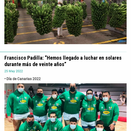
Francisco Padilla: “Hemos llegado a luchar en solares
durante más de veinte años”
25
May
2022
Día de Canarias 2022