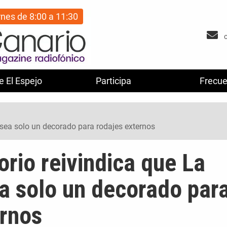
rnes de 8:00 a 11:30
e El Espejo
Participa
Frecue
o sea solo un decorado para rodajes externos
torio reivindica que La
a solo un decorado par
ernos