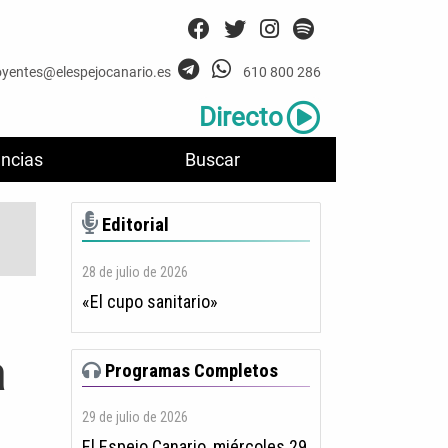
oyentes@elespejocanario.es
610 800 286
Directo
ncias
Buscar
Editorial
28 de julio de 2026
«El cupo sanitario»
a
Programas Completos
29 de julio de 2026
El Espejo Canario, miércoles 29