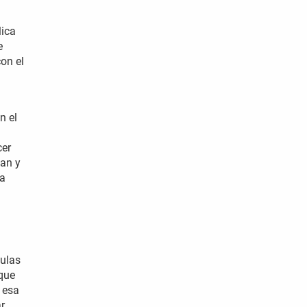
lica
e
con el
n el
cer
dan y
ga
culas
 que
 esa
r.