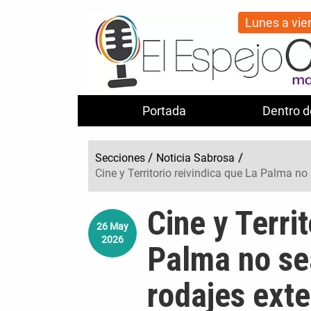
Lunes a vie
Portada
Dentro d
Secciones
/
Noticia Sabrosa
/
Cine y Territorio reivindica que La Palma n
Cine y Terri
26
May
2026
Palma no se
rodajes ext