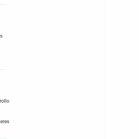
us
rollo
jeres