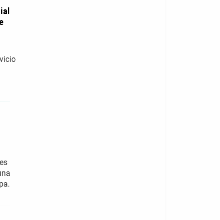
ial
e
vicio
les
una
pa.