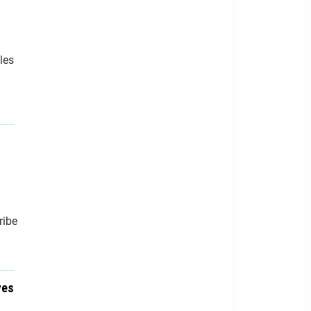
les
ribe
ves