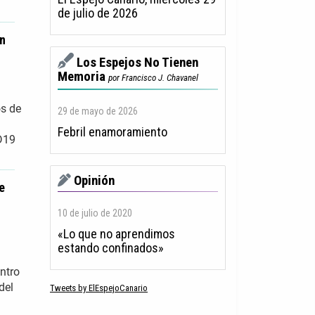
de julio de 2026
en
Los Espejos No Tienen
Memoria
por Francisco J. Chavanel
os de
29 de mayo de 2026
Febril enamoramiento
D19
Opinión
e
10 de julio de 2020
«Lo que no aprendimos
estando confinados»
ntro
del
Tweets by ElEspejoCanario