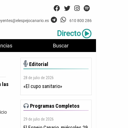
oyentes@elespejocanario.es
610 800 286
Directo
ncias
Buscar
Editorial
28 de julio de 2026
 las
«El cupo sanitario»
Programas Completos
icio
29 de julio de 2026
El Espejo Canario, miércoles 29