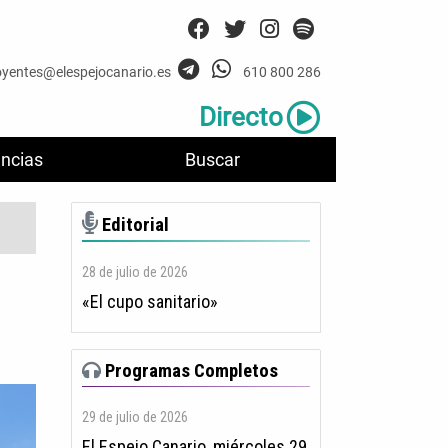
oyentes@elespejocanario.es
610 800 286
Directo
ncias
Buscar
Editorial
28 de julio de 2026
«El cupo sanitario»
Programas Completos
29 de julio de 2026
El Espejo Canario, miércoles 29