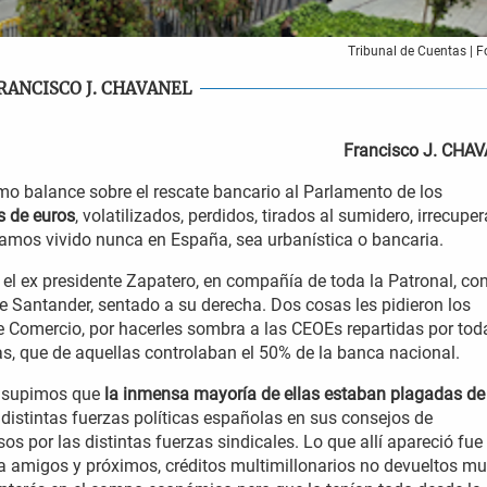
Tribunal de Cuentas | F
RANCISCO J. CHAVANEL
Francisco J. CHA
imo balance sobre el rescate bancario al Parlamento de los
s de euros
, volatilizados, perdidos, tirados al sumidero, irrecupe
yamos vivido nunca en España, sea urbanística o bancaria.
ó el ex presidente Zapatero, en compañía de toda la Patronal, co
e Santander, sentado a su derecha. Dos cosas les pidieron los
e Comercio, por hacerles sombra a las CEOEs repartidas por tod
as, que de aquellas controlaban el 50% de la banca nacional.
s supimos que
la inmensa mayoría de ellas estaban plagadas de
s distintas fuerzas políticas españolas en sus consejos de
 por las distintas fuerzas sindicales. Lo que allí apareció fue
a amigos y próximos, créditos multimillonarios no devueltos m