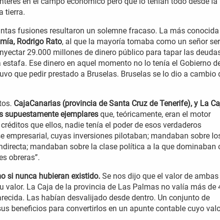
 interés en el campo económico pero que lo tenían todo desde la
 tierra.
intas fusiones resultaron un solemne fracaso. La más conocida 
omía, Rodrigo Rato
, al que la mayoría tomaba como un señor ser
yectar 29.000 millones de dinero público para tapar las deuda
 estafa. Ese dinero en aquel momento no lo tenía el Gobierno d
uvo que pedir prestado a Bruselas. Bruselas se lo dio a cambio 
tos.
CajaCanarias (provincia de Santa Cruz de Tenerife), y La Ca
as supuestamente ejemplares
que, teóricamente, eran el motor
réditos que ellos, nadie tenía el poder de esos verdaderos
e empresarial, cuyas inversiones pilotaban; mandaban sobre lo
ndirecta; mandaban sobre la clase política a la que dominaban
es obreras”.
 si nunca hubieran existido.
Se nos dijo que el valor de ambas
 su valor. La Caja de la provincia de Las Palmas no valía más de
parecida. Las habían desvalijado desde dentro. Un conjunto de
us beneficios para convertirlos en un apunte contable cuyo valo