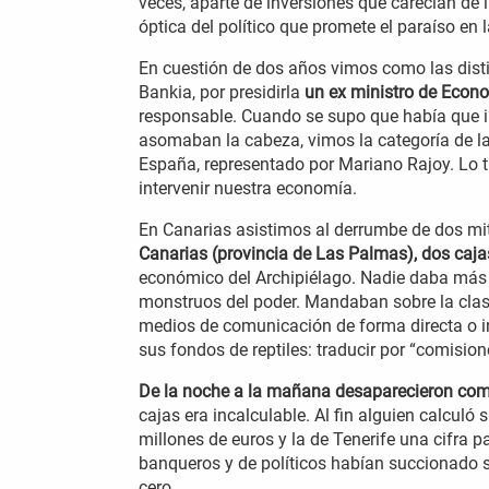
veces, aparte de inversiones que carecían de
óptica del político que promete el paraíso en la
En cuestión de dos años vimos como las dist
Bankia, por presidirla
un ex ministro de Econ
responsable. Cuando se supo que había que in
asomaban la cabeza, vimos la categoría de la
España, representado por Mariano Rajoy. Lo t
intervenir nuestra economía.
En Canarias asistimos al derrumbe de dos mi
Canarias (provincia de Las Palmas), dos caj
económico del Archipiélago. Nadie daba más c
monstruos del poder. Mandaban sobre la clas
medios de comunicación de forma directa o i
sus fondos de reptiles: traducir por “comision
De la noche a la mañana desaparecieron como
cajas era incalculable. Al fin alguien calculó
millones de euros y la de Tenerife una cifra 
banqueros y de políticos habían succionado s
cero.