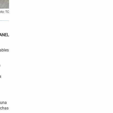
oto: TC
VANEL
rables
n
a
 una
uchas