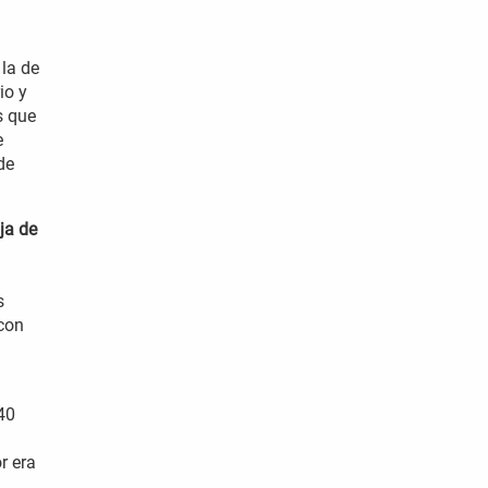
la de
io y
s que
e
de
ja de
s
 con
 40
r era