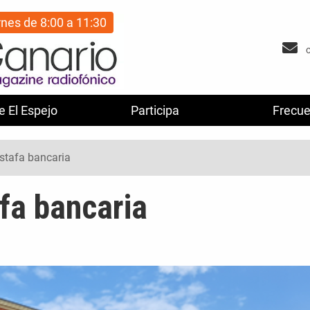
rnes de 8:00 a 11:30
e El Espejo
Participa
Frecue
stafa bancaria
fa bancaria