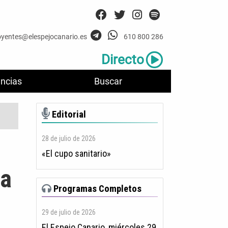
oyentes@elespejocanario.es
610 800 286
Directo
ncias
Buscar
Editorial
28 de julio de 2026
«El cupo sanitario»
 a
Programas Completos
29 de julio de 2026
El Espejo Canario, miércoles 29