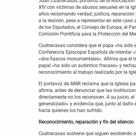
Juan Cuatrecasas, portavoz de la Asociación
XIV con víctimas de abusos sexuales en la Ig
años reclamando verdad, justicia, reparació
a la reunión, pese a representar en este caso
de los Diputados, el Consejo de Europa, el P
Comisión Pontificia para la Protección del Me
Cuatrecasas considera que el papa «ha sido 
Conferencia Episcopal Española de intentar «
«dos fiascos monumentales». Afirma que el tr
papal «ha sido un auténtico fracaso» y recha
reconocimiento al trabajo realizado por la Igl
El portavoz de ANIR reclama que la Iglesia pa
afirma, antes de denunciar que las instituci
directamente no los reconocen. A su juicio, 
generalizado» y evidencia que, junto al daño 
hacia quienes los han sufrido.
Reconocimiento, reparación y fin del silencio
Cuatrecasas sostiene que siguen existiendo 