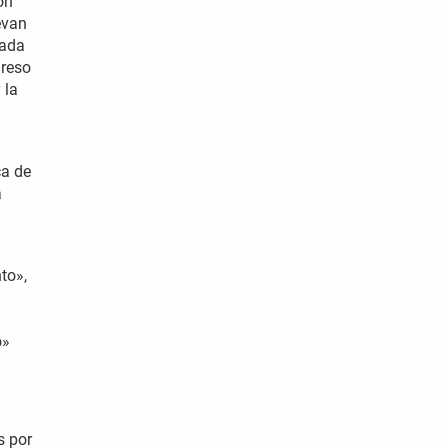
ón
evan
tada
greso
 la
ca de
a
to»,
o»
s por