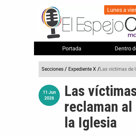
Lunes a vie
Portada
Dentro d
Secciones
/
Expediente X
/
Las víctimas de 
Las víctimas
11
Jun
2026
reclaman al
la Iglesia