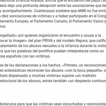
 Nacional Infancia Robada, afirma que el encuentro del papa Le
lesia deja una profunda decepción entre las asociaciones que ll
n y acompañamiento. Cuatrecasas sostiene que ANIR no fue invi
 a diez asociaciones de víctimas y a haber participado en el Con
arlamento Europeo, el Parlamento Canario, el Parlamento Vasco y
nor.
engañado» por quienes organizaron el encuentro y acusa a la
lavar la imagen» del plan PRIVA y del modelo Repara, que califi
atamiento de los abusos sexuales a la infancia durante la visit
za que las palabras del pontífice puedan interpretarse como un
esia española con las víctimas.
se de las declaraciones a los hechos. «Primero, un reconocimien
ones eclesiásticas reconocen los abusos «con la boca pequeña» o
el trato dispensado a muchas víctimas supone «un maltrato
estructural de los abusos, existe también «un desprecio continu
obstáculos para que las víctimas sean escuchadas y reconocida