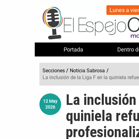
Lunes a vie
Portada
Dentro d
Secciones
/
Noticia Sabrosa
/
La inclusión de la Liga F en la quiniela refu
La inclusión 
12
May
2026
quiniela ref
profesionali