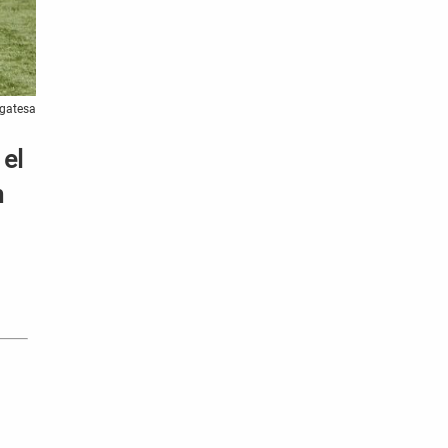
Egatesa
 el
n