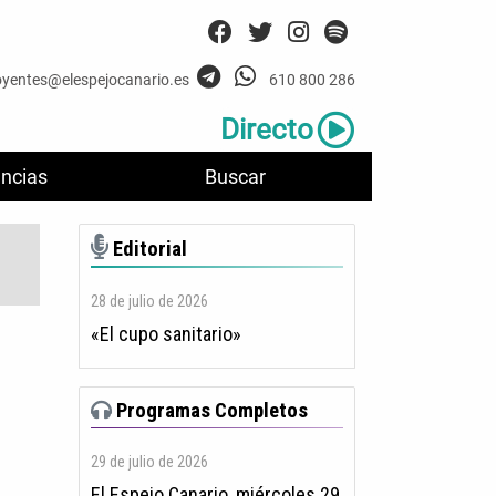
oyentes@elespejocanario.es
610 800 286
Directo
ncias
Buscar
Editorial
28 de julio de 2026
«El cupo sanitario»
Programas Completos
29 de julio de 2026
El Espejo Canario, miércoles 29