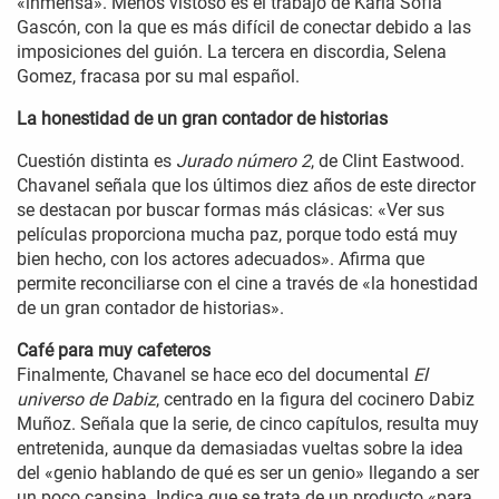
«inmensa». Menos vistoso es el trabajo de Karla Sofía
Gascón, con la que es más difícil de conectar debido a las
imposiciones del guión. La tercera en discordia, Selena
Gomez, fracasa por su mal español.
La honestidad de un gran contador de historias
Cuestión distinta es
Jurado número 2
, de Clint Eastwood.
Chavanel señala que los últimos diez años de este director
se destacan por buscar formas más clásicas: «Ver sus
películas proporciona mucha paz, porque todo está muy
bien hecho, con los actores adecuados». Afirma que
permite reconciliarse con el cine a través de «la honestidad
de un gran contador de historias».
Café para muy cafeteros
Finalmente, Chavanel se hace eco del documental
El
universo de Dabiz
, centrado en la figura del cocinero Dabiz
Muñoz. Señala que la serie, de cinco capítulos, resulta muy
entretenida, aunque da demasiadas vueltas sobre la idea
del «genio hablando de qué es ser un genio» llegando a ser
un poco cansina. Indica que se trata de un producto «para