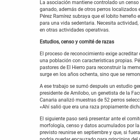
La asociación mantiene controlado un censo 
ganado, además de otros perros localizados en l
Pérez Ramírez subraya que el lobito herreño e
para una vida sedentaria. Necesita actividad, 
en otras actividades operativas.
Estudios, censo y comité de razas
El proceso de reconocimiento exige acreditar 
una población con características propias. P
pastores de El Hierro para reconstruir la memo
surge en los años ochenta, sino que se remont
A ese trabajo se sumó después un estudio gen
presidente de Amilobo, un genetista de la Fac
Canaria analizó muestras de 52 perros selecc
«Ahí salió que era una raza propiamente dicha
El siguiente paso será presentar ante el comi
morfología, censo y datos acumulados por la 
previsto reunirse en septiembre y que, si fuer
podría quedar encauzado para principios del