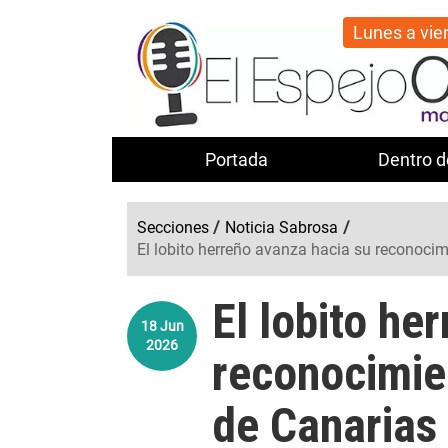
Lunes a vie
Portada
Dentro d
Secciones
/
Noticia Sabrosa
/
El lobito herreño avanza hacia su reconoci
El lobito he
18
Jun
2026
reconocimie
de Canarias