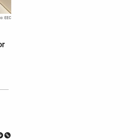
to: EEC
or