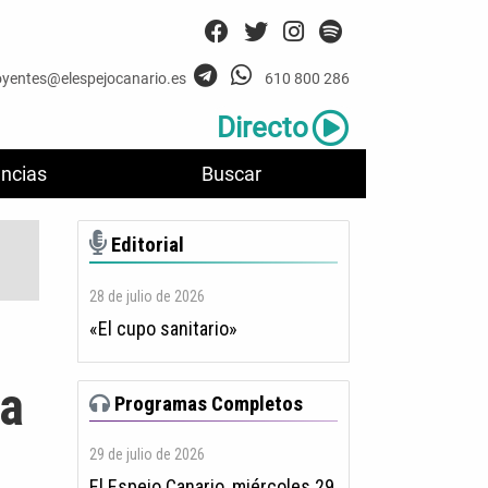
oyentes@elespejocanario.es
610 800 286
Directo
ncias
Buscar
Editorial
28 de julio de 2026
«El cupo sanitario»
na
Programas Completos
29 de julio de 2026
El Espejo Canario, miércoles 29