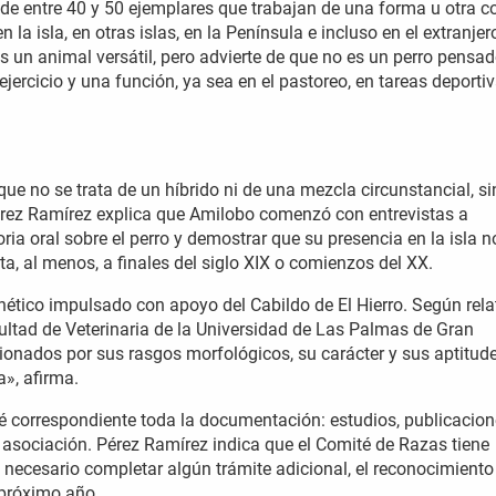
de entre 40 y 50 ejemplares que trabajan de una forma u otra c
a isla, en otras islas, en la Península e incluso en el extranjer
s un animal versátil, pero advierte de que no es un perro pensa
ejercicio y una función, ya sea en el pastoreo, en tareas deporti
que no se trata de un híbrido ni de una mezcla circunstancial, s
érez Ramírez explica que Amilobo comenzó con entrevistas a
ria oral sobre el perro y demostrar que su presencia en la isla n
a, al menos, a finales del siglo XIX o comienzos del XX.
ético impulsado con apoyo del Cabildo de El Hierro. Según rela
ultad de Veterinaria de la Universidad de Las Palmas de Gran
ionados por sus rasgos morfológicos, su carácter y sus aptitude
», afirma.
té correspondiente toda la documentación: estudios, publicacion
asociación. Pérez Ramírez indica que el Comité de Razas tiene
a necesario completar algún trámite adicional, el reconocimiento
 próximo año.