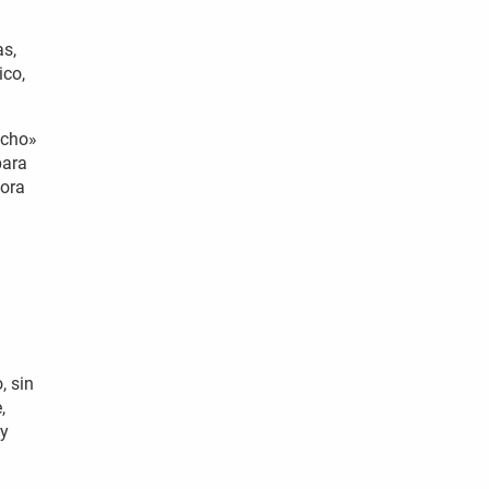
as,
ico,
echo»
para
hora
, sin
,
 y