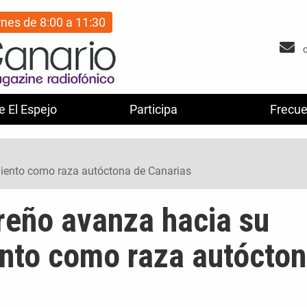
rnes de 8:00 a 11:30
e El Espejo
Participa
Frecue
miento como raza autóctona de Canarias
rreño avanza hacia su
nto como raza autócto