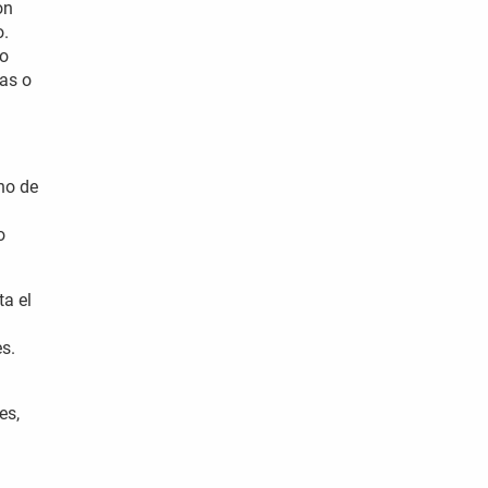
on
o.
do
vas o
ino de
o
ta el
s.
es,