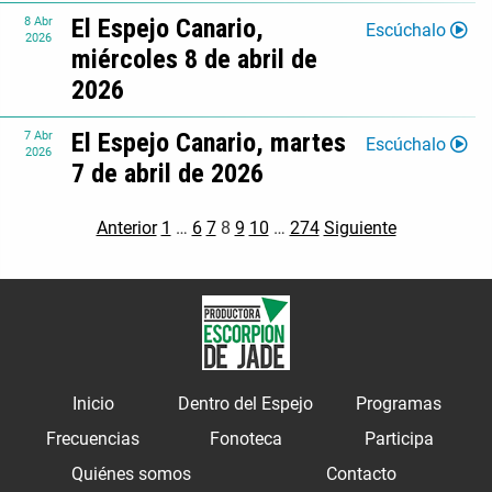
El Espejo Canario,
8
Abr
Escúchalo
2026
miércoles 8 de abril de
2026
El Espejo Canario, martes
7
Abr
Escúchalo
2026
7 de abril de 2026
Anterior
1
…
6
7
8
9
10
…
274
Siguiente
Inicio
Dentro del Espejo
Programas
Frecuencias
Fonoteca
Participa
Quiénes somos
Contacto