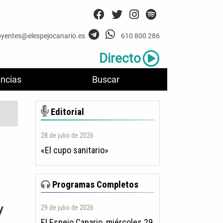
oyentes@elespejocanario.es
610 800 286
Directo
ncias
Buscar
Editorial
28 de julio de 2026
«El cupo sanitario»
Programas Completos
y
29 de julio de 2026
El Espejo Canario, miércoles 29