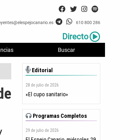
oyentes@elespejocanario.es
610 800 286
Directo
ncias
Buscar
Editorial
28 de julio de 2026
de
«El cupo sanitario»
Programas Completos
y
29 de julio de 2026
El Espejo Canario, miércoles 29