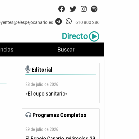
oyentes@elespejocanario.es
610 800 286
Directo
ncias
Buscar
Editorial
28 de julio de 2026
«El cupo sanitario»
Programas Completos
29 de julio de 2026
El Espejo Canario, miércoles 29