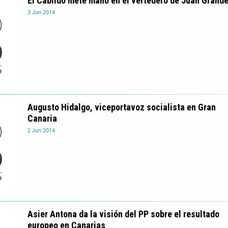
El Cabildo mete mano en el vertedero de Juan Grand
3
Jun
2014
Augusto Hidalgo, viceportavoz socialista en Gran
Canaria
2
Jun
2014
Asier Antona da la visión del PP sobre el resultado
europeo en Canarias