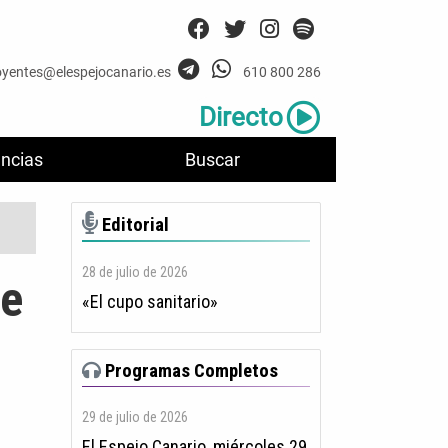
oyentes@elespejocanario.es
610 800 286
Directo
ncias
Buscar
Editorial
28 de julio de 2026
de
«El cupo sanitario»
Programas Completos
29 de julio de 2026
El Espejo Canario, miércoles 29