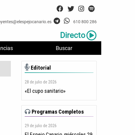
oyentes@elespejocanario.es
610 800 286
Directo
ncias
Buscar
Editorial
28 de julio de 2026
«El cupo sanitario»
Programas Completos
29 de julio de 2026
El Espejo Canario, miércoles 29