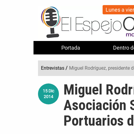
Lunes a vie
Portada
Dentro d
Entrevistas
/
Miguel Rodríguez, presidente d
Miguel Rodrí
15
Dic
2014
Asociación S
Portuarios 