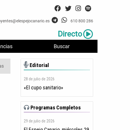
oyentes@elespejocanario.es
610 800 286
Directo
ncias
Buscar
Editorial
as
28 de julio de 2026
«El cupo sanitario»
Programas Completos
29 de julio de 2026
El Espejo Canario, miércoles 29