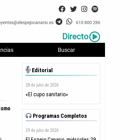
oyentes@elespejocanario.es
610 800 286
Directo
ncias
Buscar
Editorial
28 de julio de 2026
«El cupo sanitario»
rismo
Programas Completos
29 de julio de 2026
s
El Espejo Canario, miércoles 29