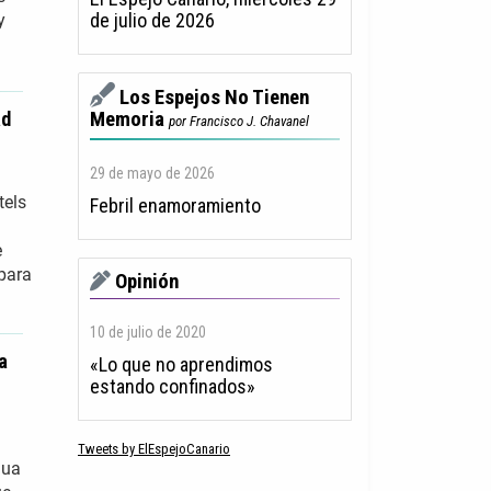
de julio de 2026
y
Los Espejos No Tienen
ad
Memoria
por Francisco J. Chavanel
29 de mayo de 2026
tels
Febril enamoramiento
e
 para
Opinión
10 de julio de 2020
a
«Lo que no aprendimos
estando confinados»
Tweets by ElEspejoCanario
gua