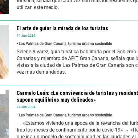
turística, señala que cada vez son más los residentes q
utilizan este medio.
El arte de guiar la mirada de los turistas
14
Jun
2024
Las Palmas de Gran Canaria, turismo urbano sostenible
Selene Álvarez, guía turística habilitada por el Gobierno
Canarias y miembro de APIT Gran Canaria, señala que l
vistas a la ciudad de Las Palmas de Gran Canaria son 
vez más demandadas.
Carmelo León: «La convivencia de turistas y residen
supone equilibrios muy delicados»
14
Jun
2024
Las Palmas de Gran Canaria, turismo urbano sostenible
→ «Estamos viviendo una época de la revancha del turi
tras los meses de confinamiento por la covid-19» → «H
que ir a un modelo de sostenibilidad en las ciudades y 