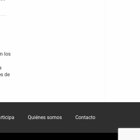
n los
a
a
es de
rticipa
Quiénes somos
Contacto