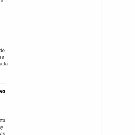
ue
 de
as
cada
tes
sta
ay
Las