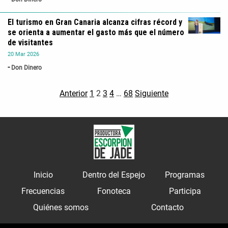
El turismo en Gran Canaria alcanza cifras récord y
se orienta a aumentar el gasto más que el número
de visitantes
20
Mar
2026
Don Dinero
Anterior
1
2
3
4
…
68
Siguiente
Inicio
Dentro del Espejo
Programas
Frecuencias
Fonoteca
Participa
Quiénes somos
Contacto