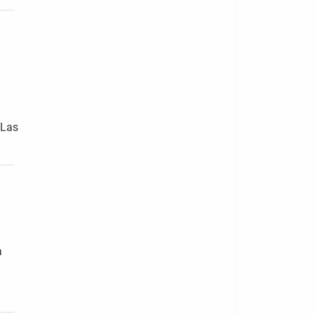
 Las
a