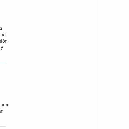
va
una
sión,
 y
nguna
an