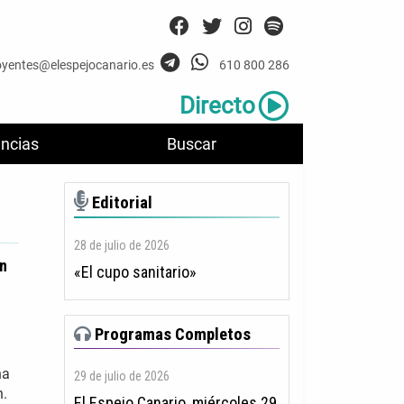
oyentes@elespejocanario.es
610 800 286
Directo
ncias
Buscar
Editorial
28 de julio de 2026
an
«El cupo sanitario»
Programas Completos
na
29 de julio de 2026
n.
El Espejo Canario, miércoles 29