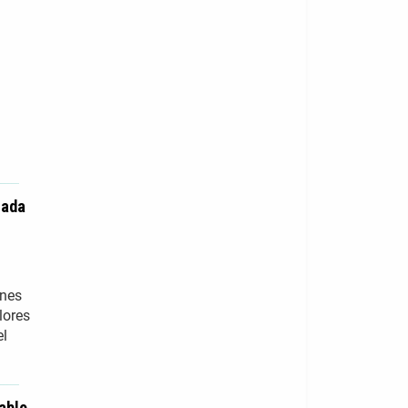
nada
rnes
lores
el
ablo