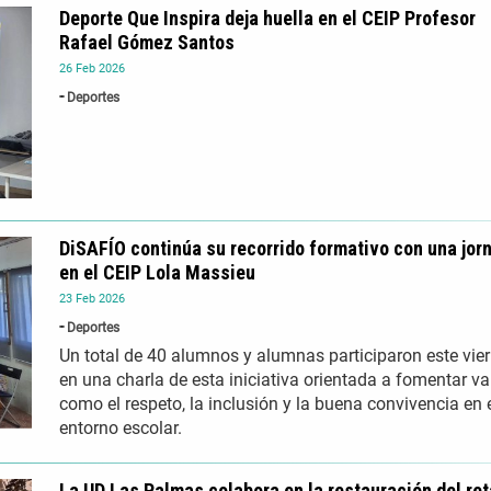
Deporte Que Inspira deja huella en el CEIP Profesor
Rafael Gómez Santos
26
Feb
2026
Deportes
DiSAFÍO continúa su recorrido formativo con una jor
en el CEIP Lola Massieu
23
Feb
2026
Deportes
Un total de 40 alumnos y alumnas participaron este vie
en una charla de esta iniciativa orientada a fomentar va
como el respeto, la inclusión y la buena convivencia en 
entorno escolar.
La UD Las Palmas colabora en la restauración del ret