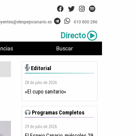
oyentes@elespejocanario.es
610 800 286
Directo
ncias
Buscar
Editorial
28 de julio de 2026
«El cupo sanitario»
Programas Completos
29 de julio de 2026
El Espejo Canario, miércoles 29