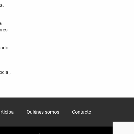
a.
a
ores
endo
ocial,
rticipa
Quiénes somos
Contacto