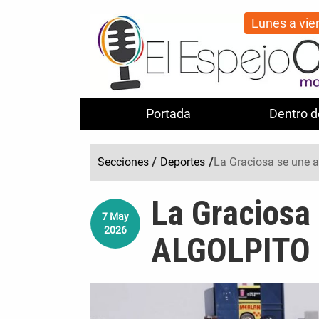
Lunes a vie
Portada
Dentro d
Secciones
/
Deportes
/
La Graciosa se une 
La Graciosa 
7
May
2026
ALGOLPITO