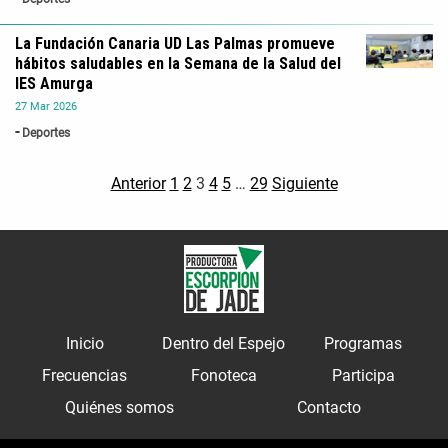
La Fundación Canaria UD Las Palmas promueve
hábitos saludables en la Semana de la Salud del
IES Amurga
27
Mar
2026
Deportes
Anterior
1
2
3
4
5
…
29
Siguiente
Inicio
Dentro del Espejo
Programas
Frecuencias
Fonoteca
Participa
Quiénes somos
Contacto