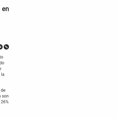
 en
to
ndo
e
 la
 de
s son
n 26%