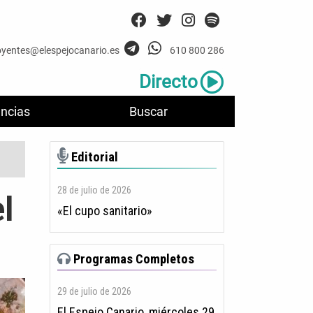
oyentes@elespejocanario.es
610 800 286
Directo
ncias
Buscar
Editorial
28 de julio de 2026
l
«El cupo sanitario»
Programas Completos
29 de julio de 2026
El Espejo Canario, miércoles 29