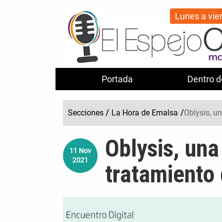
Lunes a vie
Portada
Dentro d
Secciones
/
La Hora de Emalsa
/
Oblysis, u
Oblysis, una
11
Nov
2021
tratamiento 