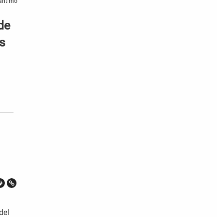
arítimo
de
s
del