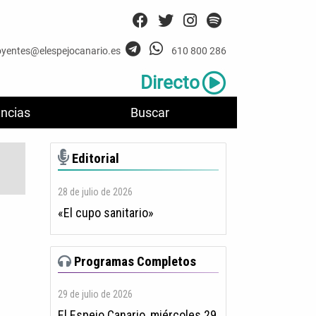
oyentes@elespejocanario.es
610 800 286
Directo
ncias
Buscar
Editorial
28 de julio de 2026
«El cupo sanitario»
Programas Completos
29 de julio de 2026
El Espejo Canario, miércoles 29