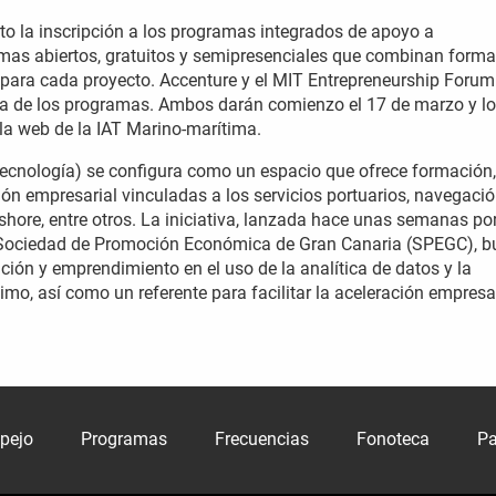
rto la inscripción a los programas integrados de apoyo a
amas abiertos, gratuitos y semipresenciales que combinan form
a para cada proyecto. Accenture y el MIT Entrepreneurship Forum
ía de los programas. Ambos darán comienzo el 17 de marzo y l
 la web de la IAT Marino-marítima.
Tecnología) se configura como un espacio que ofrece formación,
n empresarial vinculadas a los servicios portuarios, navegaci
shore, entre otros. La iniciativa, lanzada hace unas semanas por
a Sociedad de Promoción Económica de Gran Canaria (SPEGC), b
ción y emprendimiento en el uso de la analítica de datos y la
ítimo, así como un referente para facilitar la aceleración empresa
spejo
Programas
Frecuencias
Fonoteca
Pa