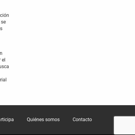
ación
 se
os
ón
 el
usca
rial
rticipa
Quiénes somos
Contacto