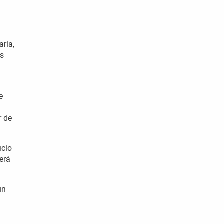
aria,
os
e
r de
icio
erá
un