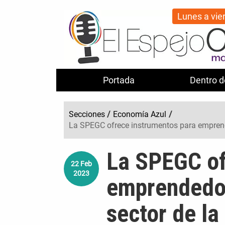
Lunes a vie
Portada
Dentro d
Secciones
/
Economía Azul
/
La SPEGC ofrece instrumentos para emprend
La SPEGC of
22
Feb
2023
emprendedor
sector de l