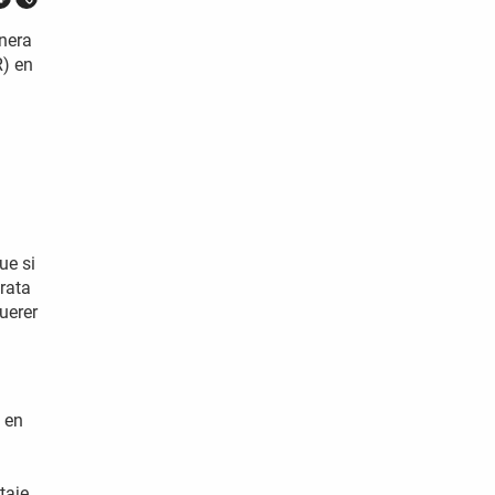
nera
R) en
ue si
trata
uerer
 en
taje