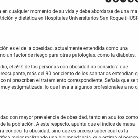
ona en cualquier momento de su vida y debe abordarse de una ma
utrición y dietética en Hospitales Universitarios San Roque (HUS
rición es el de la obesidad, actualmente entendida como una
o un factor de riesgo para otras patologías, como la diabetes.
udio, el 59% de las personas con obesidad no considera que
eocupante, más del 90 por ciento de los sanitarios entendían q
ico ni prescriben el tratamiento correspondiente. Señala que se 
 muy estigmatizada, lo que lleva a algunos profesionales a no q
dad con mayor prevalencia de obesidad, tanto en adultos como
 de la población. A este respecto, apunta que el índice de masa
ra conocer la obesidad, sino que es preciso saber cúal es la
tifica mejor realizando una bioimpedancia, que estima el porcen