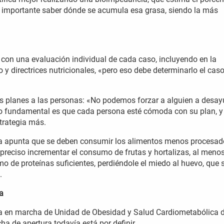
 importante saber dónde se acumula esa grasa, siendo la más
l, con una evaluación individual de cada caso, incluyendo en la
o y directrices nutricionales, «pero eso debe determinarlo el cas
os planes a las personas: «No podemos forzar a alguien a desay
 lo fundamental es que cada persona esté cómoda con su plan, y
strategia más.
a apunta que se deben consumir los alimentos menos procesad
 preciso incrementar el consumo de frutas y hortalizas, al meno
mo de proteínas suficientes, perdiéndole el miedo al huevo, que 
s.
a
ta en marcha de Unidad de Obesidad y Salud Cardiometabólica 
ha de apertura todavía está por definir.