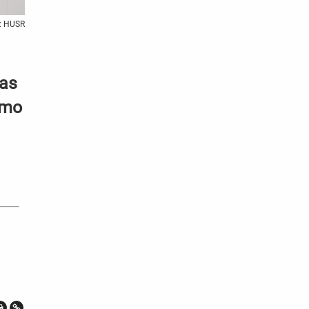
o: HUSR
ias
omo