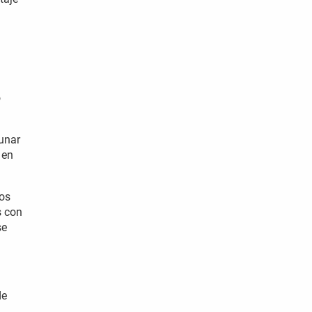
o
unar
 en
os
s con
se
de