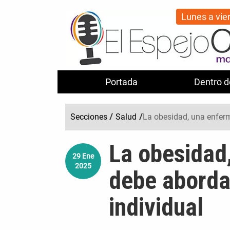
Lunes a vie
Portada
Dentro d
Secciones
/
Salud
/
La obesidad, una enferm
La obesidad
29
Ene
2025
debe aborda
individual