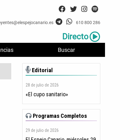
oyentes@elespejocanario.es
610 800 286
Directo
ncias
Buscar
Editorial
28 de julio de 2026
«El cupo sanitario»
Programas Completos
29 de julio de 2026
El Espejo Canario, miércoles 29