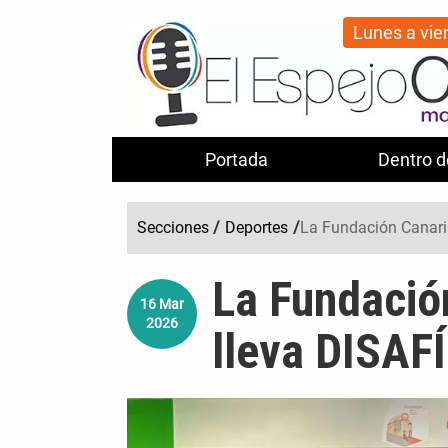
Lunes a vie
Portada
Dentro d
Secciones
/
Deportes
/
La Fundación Canari
La Fundació
16
Mar
2026
lleva DISAFÍ