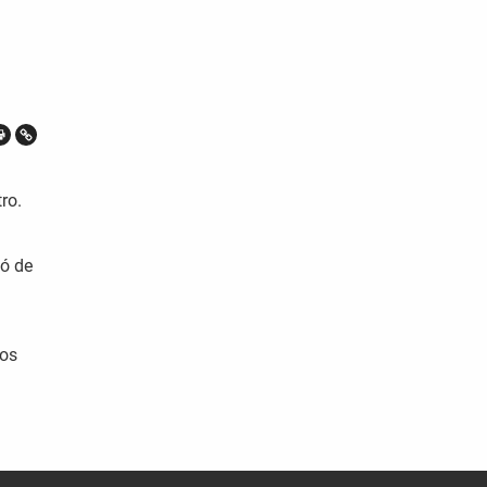
ro.
ló de
ros
a