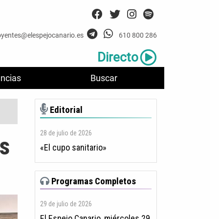
oyentes@elespejocanario.es
610 800 286
Directo
ncias
Buscar
Editorial
28 de julio de 2026
s
«El cupo sanitario»
Programas Completos
29 de julio de 2026
El Espejo Canario, miércoles 29