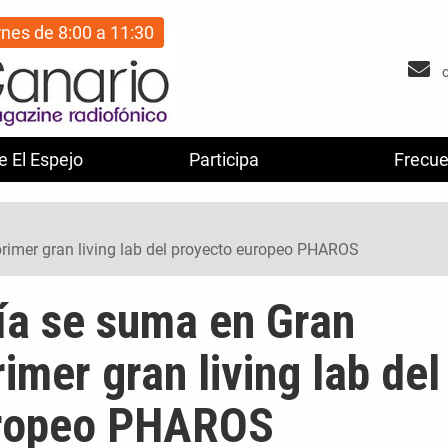
rnes de 8:00 a 11:30
e El Espejo
Participa
Frecue
rimer gran living lab del proyecto europeo PHAROS
ía se suma en Gran
rimer gran living lab del
uropeo PHAROS