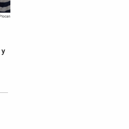
 Plocan
 y