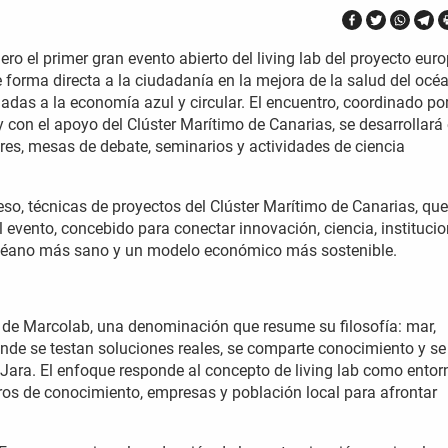
ro el primer gran evento abierto del living lab del proyecto eur
 forma directa a la ciudadanía en la mejora de la salud del océ
das a la economía azul y circular. El encuentro, coordinado por
on el apoyo del Clúster Marítimo de Canarias, se desarrollará
leres, mesas de debate, seminarios y actividades de ciencia
eso, técnicas de proyectos del Clúster Marítimo de Canarias, que
el evento, concebido para conectar innovación, ciencia, instituci
océano más sano y un modelo económico más sostenible.
re de Marcolab, una denominación que resume su filosofía: mar,
onde se testan soluciones reales, se comparte conocimiento y se
 Jara. El enfoque responde al concepto de living lab como entor
tros de conocimiento, empresas y población local para afrontar