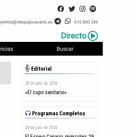
oyentes@elespejocanario.es
610 800 286
Directo
ncias
Buscar
Editorial
28 de julio de 2026
«El cupo sanitario»
Programas Completos
29 de julio de 2026
El Espejo Canario, miércoles 29