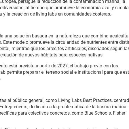
Europea, persigue la reducción de la contaminación marina, la
iodiversidad, al tiempo que promueve la economía azul y circula
 y la creación de living labs en comunidades costeras.
la una solución basada en la naturaleza que combina acuicultu
es. Este modelo promueve la circularidad de nutrientes entre disti
tal, mientras que los arrecifes artificiales, diseñados según la
a creación de nuevos hábitats para especies nativas.
o está prevista a partir de 2027, el trabajo previo con las
lab permite preparar el terreno social e institucional para que es
.
tas al público general, como Living Labs Best Practices, centra
r Entrepreneurs, dedicado a la problemática de la basura marina.
specíficas para colectivos concretos, como Blue Schools, Fisher