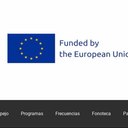
spejo
Programas
Frecuencias
Fonoteca
Pa