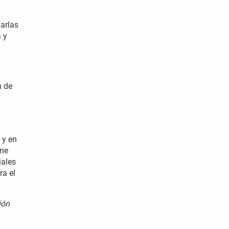
arlas
 y
n de
 y en
ine
iales
ra el
ión