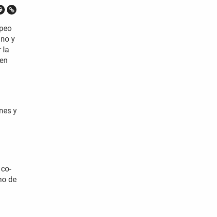
opeo
ano y
 la
 en
ones y
 co-
no de