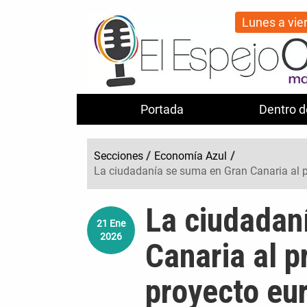
Lunes a vie
Portada
Dentro d
Secciones
/
Economía Azul
/
La ciudadanía se suma en Gran Canaria al p
La ciudadan
21
Ene
2026
Canaria al p
proyecto e