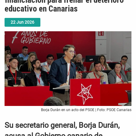
financiación para frenar el deterioro
educativo en Canarias
22
Jun
2026
Borja Durán en un acto del PSOE | Foto: PSOE Canarias
Su secretario general, Borja Durán,
acusa al Gobierno canario de