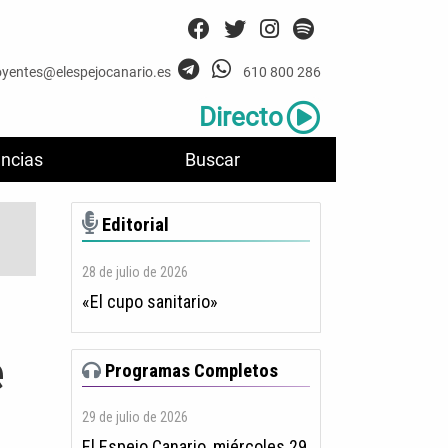
oyentes@elespejocanario.es
610 800 286
Directo
ncias
Buscar
Editorial
28 de julio de 2026
«El cupo sanitario»
e
Programas Completos
29 de julio de 2026
El Espejo Canario, miércoles 29