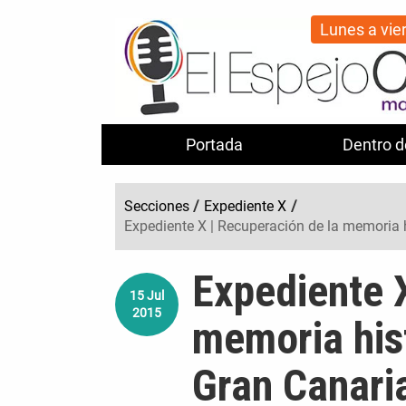
Lunes a vie
Portada
Dentro d
Secciones
/
Expediente X
/
Expediente X | Recuperación de la memoria 
Expediente X
15
Jul
2015
memoria his
Gran Canari