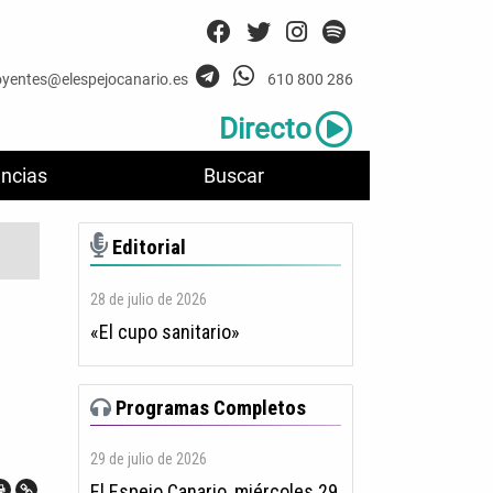
oyentes@elespejocanario.es
610 800 286
Directo
ncias
Buscar
Editorial
28 de julio de 2026
«El cupo sanitario»
Programas Completos
29 de julio de 2026
El Espejo Canario, miércoles 29