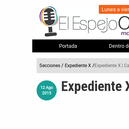
Lunes a vie
Portada
Dentro d
Secciones
/
Expediente X
/
Expediente X | C
Expediente 
12
Ago
2015