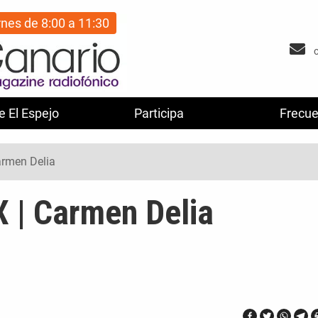
rnes de 8:00 a 11:30
e El Espejo
Participa
Frecue
armen Delia
X | Carmen Delia