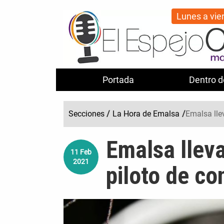
Lunes a vie
Portada
Dentro d
Secciones
/
La Hora de Emalsa
/
Emalsa lle
Emalsa llev
11
Feb
2021
piloto de co