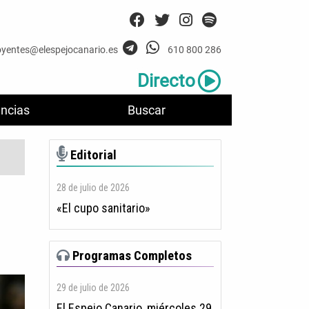
oyentes@elespejocanario.es
610 800 286
Directo
ncias
Buscar
Editorial
28 de julio de 2026
«El cupo sanitario»
Programas Completos
29 de julio de 2026
El Espejo Canario, miércoles 29