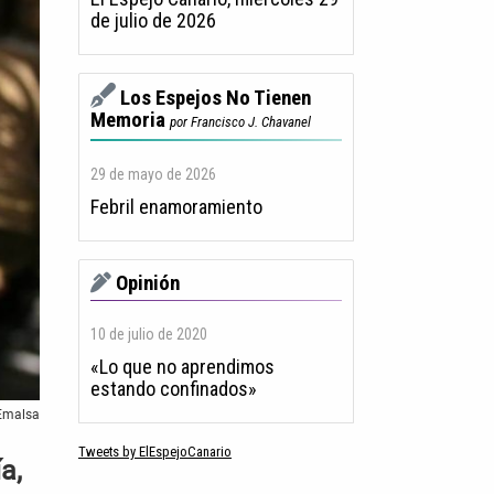
de julio de 2026
Los Espejos No Tienen
Memoria
por Francisco J. Chavanel
29 de mayo de 2026
Febril enamoramiento
Opinión
10 de julio de 2020
«Lo que no aprendimos
estando confinados»
 Emalsa
Tweets by ElEspejoCanario
a,