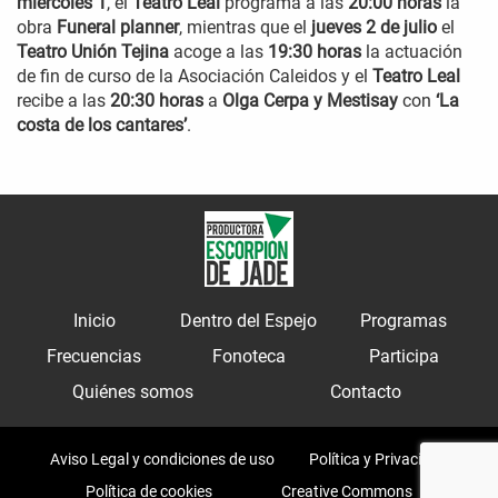
miércoles 1
, el
Teatro Leal
programa a las
20:00 horas
la
obra
Funeral planner
, mientras que el
jueves 2 de julio
el
Teatro Unión Tejina
acoge a las
19:30 horas
la actuación
de fin de curso de la Asociación Caleidos y el
Teatro Leal
recibe a las
20:30 horas
a
Olga Cerpa y Mestisay
con
‘La
costa de los cantares’
.
Inicio
Dentro del Espejo
Programas
Frecuencias
Fonoteca
Participa
Quiénes somos
Contacto
Aviso Legal y condiciones de uso
Política y Privacidad
Política de cookies
Creative Commons