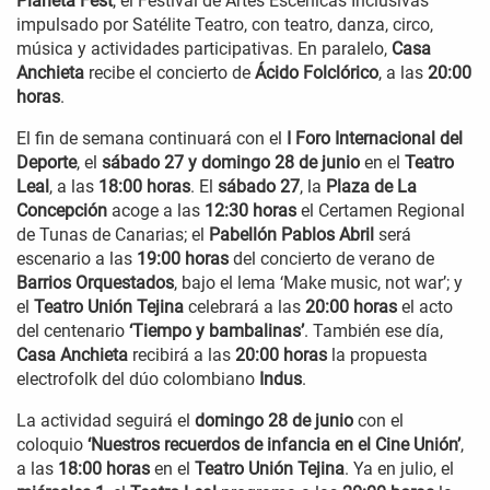
Planeta Fest
, el Festival de Artes Escénicas Inclusivas
impulsado por Satélite Teatro, con teatro, danza, circo,
música y actividades participativas. En paralelo,
Casa
Anchieta
recibe el concierto de
Ácido Folclórico
, a las
20:00
horas
.
El fin de semana continuará con el
I Foro Internacional del
Deporte
, el
sábado 27 y domingo 28 de junio
en el
Teatro
Leal
, a las
18:00 horas
. El
sábado 27
, la
Plaza de La
Concepción
acoge a las
12:30 horas
el Certamen Regional
de Tunas de Canarias; el
Pabellón Pablos Abril
será
escenario a las
19:00 horas
del concierto de verano de
Barrios Orquestados
, bajo el lema ‘Make music, not war’; y
el
Teatro Unión Tejina
celebrará a las
20:00 horas
el acto
del centenario
‘Tiempo y bambalinas’
. También ese día,
Casa Anchieta
recibirá a las
20:00 horas
la propuesta
electrofolk del dúo colombiano
Indus
.
La actividad seguirá el
domingo 28 de junio
con el
coloquio
‘Nuestros recuerdos de infancia en el Cine Unión’
,
a las
18:00 horas
en el
Teatro Unión Tejina
. Ya en julio, el