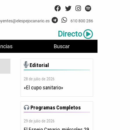
oyentes@elespejocanario.es
610 800 286
Directo
ncias
Buscar
Editorial
28 de julio de 2026
«El cupo sanitario»
Programas Completos
29 de julio de 2026
El Espejo Canario, miércoles 29