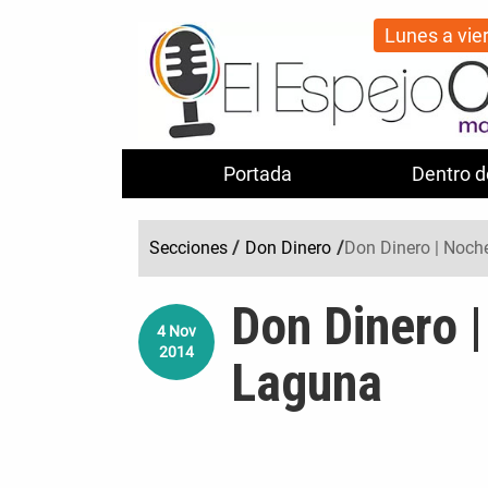
Lunes a vie
Portada
Dentro d
Secciones
/
Don Dinero
/
Don Dinero | Noch
Don Dinero 
4
Nov
2014
Laguna