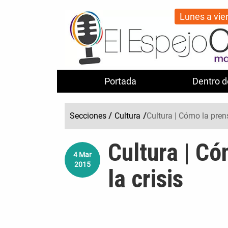
Lunes a vie
Portada
Dentro d
Secciones
/
Cultura
/
Cultura | Cómo la pren
Cultura | Có
4
Mar
2015
la crisis