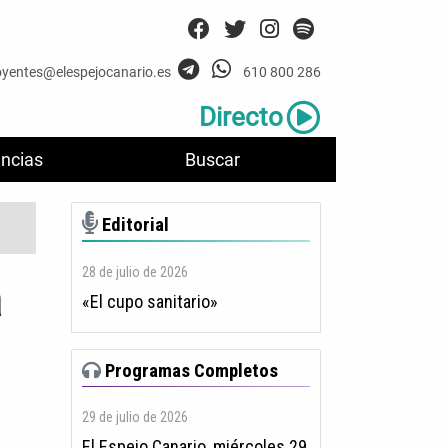
oyentes@elespejocanario.es
610 800 286
Directo
ncias
Buscar
Editorial
28 de julio de 2026
a
«El cupo sanitario»
Programas Completos
29 de julio de 2026
El Espejo Canario, miércoles 29