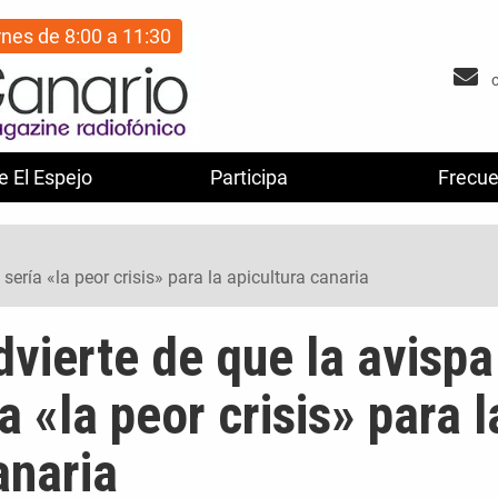
rnes de 8:00 a 11:30
e El Espejo
Participa
Frecue
sería «la peor crisis» para la apicultura canaria
vierte de que la avispa
a «la peor crisis» para l
anaria