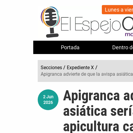
Lunes a vie
Portada
Dentro d
Secciones
/
Expediente X
/
Apigranca advierte de que la avispa asiática 
Apigranca ad
2
Jun
2026
asiática serí
apicultura c