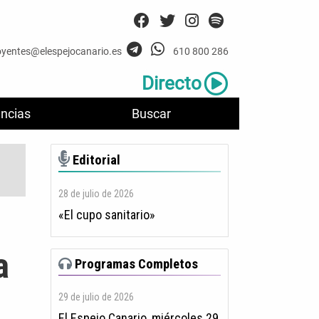
oyentes@elespejocanario.es
610 800 286
Directo
ncias
Buscar
Editorial
28 de julio de 2026
«El cupo sanitario»
a
Programas Completos
29 de julio de 2026
El Espejo Canario, miércoles 29