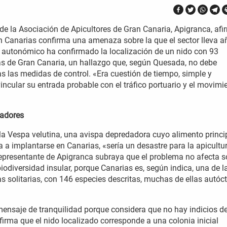
de la Asociación de Apicultores de Gran Canaria, Apigranca, afi
en Canarias confirma una amenaza sobre la que el sector lleva a
o autonómico ha confirmado la localización de un nido con 93
s de Gran Canaria, un hallazgo que, según Quesada, no debe
as las medidas de control. «Era cuestión de tiempo, simple y
vincular su entrada probable con el tráfico portuario y el movimi
zadores
la Vespa velutina, una avispa depredadora cuyo alimento princi
ra a implantarse en Canarias, «sería un desastre para la apicultu
El representante de Apigranca subraya que el problema no afecta s
iodiversidad insular, porque Canarias es, según indica, una de l
 solitarias, con 146 especies descritas, muchas de ellas autóc
 mensaje de tranquilidad porque considera que no hay indicios d
Afirma que el nido localizado corresponde a una colonia inicial