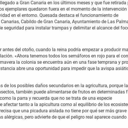
legado a Gran Canaria en los últimos meses y que fue retirada 
os ejemplares quedaron fuera en el momento de la intervención
tividad en el entorno. Quesada destaca el funcionamiento de
 Canarias, Cabildo de Gran Canaria, Ayuntamiento de Las Palm
e seguridad para instalar trampas y delimitar el alcance del foc
ar antes del otoño, cuando la reina podría empezar a producir 
blación. «Ahora tenemos todos los semáforos en rojo para el con
primavera la colonia se encuentra aún en una fase temprana y pr
unstancia abre una oportunidad para impedir que la avispa asiáti
 de los posibles daños secundarios en la agricultura, porque la
insectos, también puede alimentarse de frutos en determinadas 
como la parra y recuerda que no se trata de una especie
 afectar tanto a la apicultura como al equilibrio de los ecosis
precisa que una picadura aislada no tiene por qué ser más grave
s alérgicas, pero advierte de que el peligro real aparece cuando