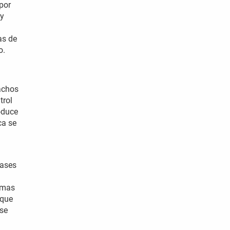
por
 y
as de
o.
machos
trol
oduce
ca se
fases
temas
 que
 se