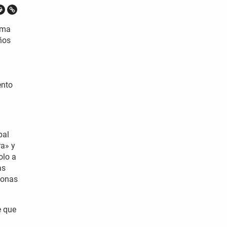
rma
ños
ento
pal
ra» y
olo a
as
tonas
e que