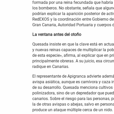
formada por una reina fecundada que habría l
los bomberos. No obstante, señala que algun
podrían explicar la aparición posterior de ac
RedEXOS y la coordinación entre Gobierno de
Gran Canaria, Autoridad Portuaria y cuerpos d
La ventana antes del otoño
Quesada insiste en que la clave está en actu
y nuevas reinas capaces de multiplicar la po
de esta especie», afirma, al explicar que en 
principalmente obreras. A su juicio, esa circ
radique en Canarias.
El representante de Apigranca advierte además
avispa asiática, aunque es carnívora y caza 
de su desarrollo. Quesada menciona cultivos 
polinizadora, sino de un depredador que puede
canarios. Sobre el riesgo para las personas, 
la de otras avispas o abejas, salvo en persona
produce un ataque múltiple cerca de un nido.