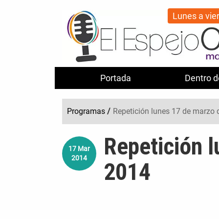
Lunes a vie
Portada
Dentro d
Programas
/
Repetición lunes 17 de marzo 
Repetición 
17
Mar
2014
2014