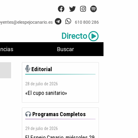
oyentes@elespejocanario.es
610 800 286
Directo
ncias
Buscar
Editorial
28 de julio de 2026
«El cupo sanitario»
Programas Completos
29 de julio de 2026
El Espejo Canario, miércoles 29