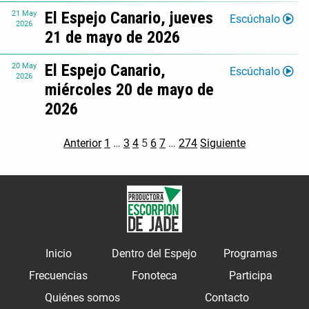
El Espejo Canario, jueves
21
May
Escúchalo
2026
21 de mayo de 2026
El Espejo Canario,
20
May
Escúchalo
2026
miércoles 20 de mayo de
2026
Anterior
1
…
3
4
5
6
7
…
274
Siguiente
Inicio
Dentro del Espejo
Programas
Frecuencias
Fonoteca
Participa
Quiénes somos
Contacto