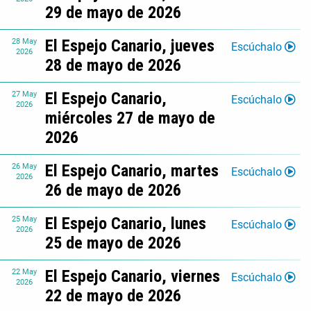
29 de mayo de 2026
El Espejo Canario, jueves
28
May
Escúchalo
2026
28 de mayo de 2026
El Espejo Canario,
27
May
Escúchalo
2026
miércoles 27 de mayo de
2026
El Espejo Canario, martes
26
May
Escúchalo
2026
26 de mayo de 2026
El Espejo Canario, lunes
25
May
Escúchalo
2026
25 de mayo de 2026
El Espejo Canario, viernes
22
May
Escúchalo
2026
22 de mayo de 2026