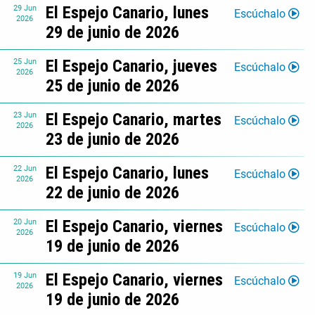
El Espejo Canario, lunes
29
Jun
Escúchalo
2026
29 de junio de 2026
El Espejo Canario, jueves
25
Jun
Escúchalo
2026
25 de junio de 2026
El Espejo Canario, martes
23
Jun
Escúchalo
2026
23 de junio de 2026
El Espejo Canario, lunes
22
Jun
Escúchalo
2026
22 de junio de 2026
El Espejo Canario, viernes
20
Jun
Escúchalo
2026
19 de junio de 2026
El Espejo Canario, viernes
19
Jun
Escúchalo
2026
19 de junio de 2026