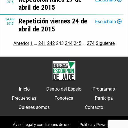
2015
abril de 2015
Repetición viernes 24 de
24
Abr
Escúchalo
2015
abril de 2015
Anterior
1
…
241
242
243
244
245
…
274
Siguiente
Inicio
Dentro del Espejo
Programas
Frecuencias
Fonoteca
Participa
Quiénes somos
Contacto
Aviso Legal y condiciones de uso
Política y Privacidad