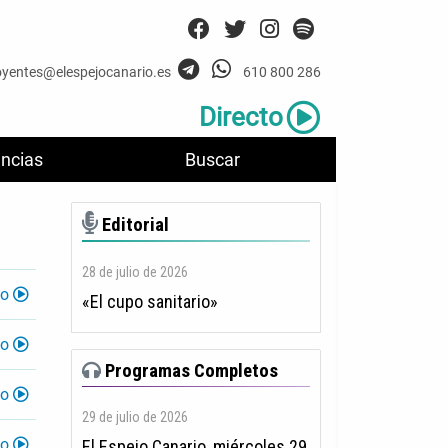
oyentes@elespejocanario.es
610 800 286
Directo
ncias
Buscar
Editorial
28 de julio de 2026
lo
«El cupo sanitario»
lo
Programas Completos
lo
29 de julio de 2026
lo
El Espejo Canario, miércoles 29