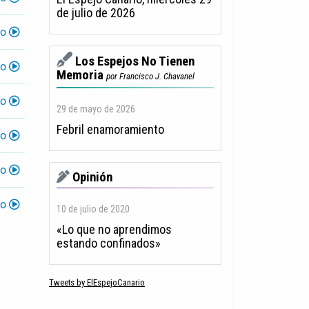
de julio de 2026
lo
Los Espejos No Tienen
lo
Memoria
por Francisco J. Chavanel
lo
29 de mayo de 2026
Febril enamoramiento
lo
lo
Opinión
lo
10 de julio de 2020
«Lo que no aprendimos
estando confinados»
Tweets by ElEspejoCanario