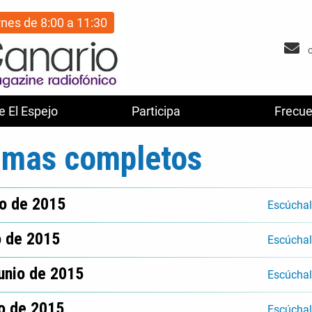
rnes de 8:00 a 11:30
e El Espejo
Participa
Frecue
amas completos
io de 2015
Escúcha
o de 2015
Escúcha
unio de 2015
Escúcha
io de 2015
Escúcha